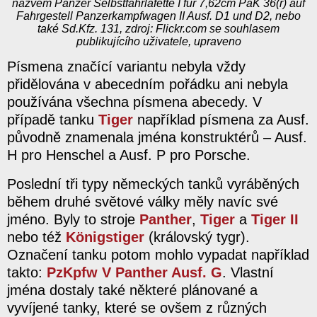
názvem Panzer Selbstfahrlafette I für 7,62cm PaK 36(r) auf
Fahrgestell Panzerkampfwagen II Ausf. D1 und D2, nebo
také Sd.Kfz. 131, zdroj: Flickr.com se souhlasem
publikujícího uživatele, upraveno
Písmena značící variantu nebyla vždy
přidělována v abecedním pořádku ani nebyla
používána všechna písmena abecedy. V
případě tanku
Tiger
například písmena za Ausf.
původně znamenala jména konstruktérů – Ausf.
H pro Henschel a Ausf. P pro Porsche.
Poslední tři typy německých tanků vyráběných
během druhé světové války měly navíc své
jméno. Byly to stroje
Panther
,
Tiger
a
Tiger II
nebo též
Königstiger
(královský tygr).
Označení tanku potom mohlo vypadat například
takto:
PzKpfw V Panther Ausf. G
. Vlastní
jména dostaly také některé plánované a
vyvíjené tanky, které se ovšem z různých