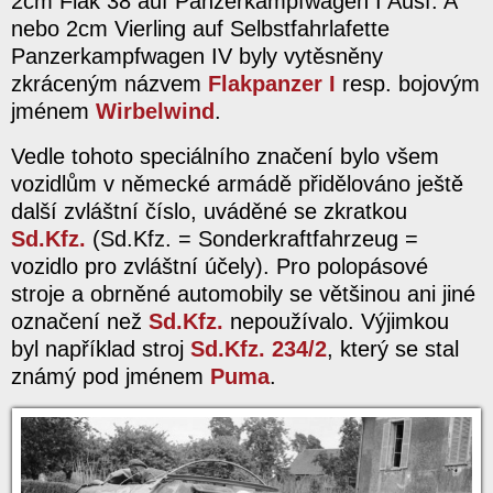
2cm Flak 38 auf Panzerkampfwagen I Ausf. A
nebo 2cm Vierling auf Selbstfahrlafette
Panzerkampfwagen IV byly vytěsněny
zkráceným názvem
Flakpanzer I
resp. bojovým
jménem
Wirbelwind
.
Vedle tohoto speciálního značení bylo všem
vozidlům v německé armádě přidělováno ještě
další zvláštní číslo, uváděné se zkratkou
Sd.Kfz.
(Sd.Kfz. = Sonderkraftfahrzeug =
vozidlo pro zvláštní účely). Pro polopásové
stroje a obrněné automobily se většinou ani jiné
označení než
Sd.Kfz.
nepoužívalo. Výjimkou
byl například stroj
Sd.Kfz. 234/2
, který se stal
známý pod jménem
Puma
.