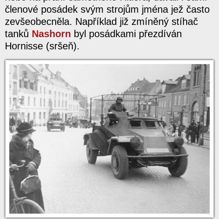
členové posádek svým strojům jména jež často
zevšeobecněla. Například již zmíněný stíhač
tanků
Nashorn
byl posádkami přezdíván
Hornisse (sršeň).