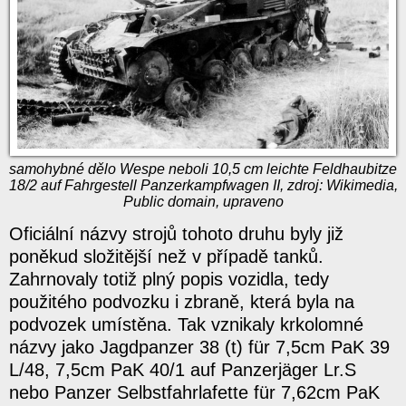
samohybné dělo Wespe neboli 10,5 cm leichte Feldhaubitze
18/2 auf Fahrgestell Panzerkampfwagen II, zdroj: Wikimedia,
Public domain, upraveno
Oficiální názvy strojů tohoto druhu byly již
poněkud složitější než v případě tanků.
Zahrnovaly totiž plný popis vozidla, tedy
použitého podvozku i zbraně, která byla na
podvozek umístěna. Tak vznikaly krkolomné
názvy jako Jagdpanzer 38 (t) für 7,5cm PaK 39
L/48, 7,5cm PaK 40/1 auf Panzerjäger Lr.S
nebo Panzer Selbstfahrlafette für 7,62cm PaK