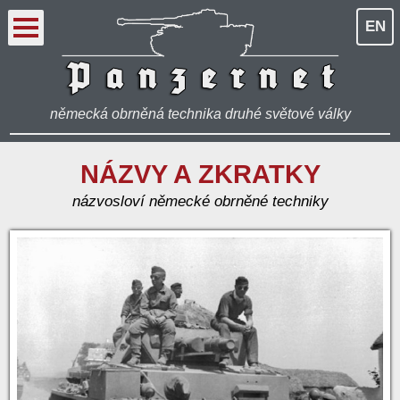
EN
německá obrněná technika druhé světové války
NÁZVY A ZKRATKY
názvosloví německé obrněné techniky