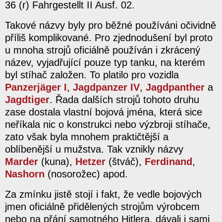
36 (r) Fahrgestellt II Ausf. 02.
Takové názvy byly pro běžné používáni očividně
příliš komplikované. Pro zjednodušení byl proto
u mnoha strojů oficiálně používán i zkrácený
název, vyjadřující pouze typ tanku, na kterém
byl stíhač založen. To platilo pro vozidla
Panzerjäger I
,
Jagdpanzer IV
,
Jagdpanther
a
Jagdtiger
. Řada dalších strojů tohoto druhu
zase dostala vlastní bojová jména, která sice
neříkala nic o konstrukci nebo výzbroji stíhače,
zato však byla mnohem praktičtější a
oblíbenější u mužstva. Tak vznikly názvy
Marder
(kuna),
Hetzer
(štváč),
Ferdinand
,
Nashorn
(nosorožec) apod.
Za zmínku jistě stojí i fakt, že vedle bojových
jmen oficiálně přidělených strojům výrobcem
nebo na přání samotného Hitlera, dávali i sami