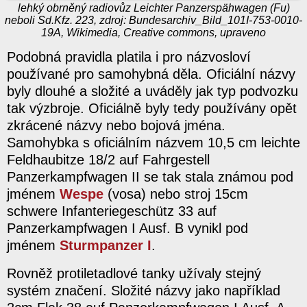
lehký obrněný radiovůz Leichter Panzerspähwagen (Fu)
neboli Sd.Kfz. 223, zdroj: Bundesarchiv_Bild_101I-753-0010-
19A, Wikimedia, Creative commons, upraveno
Podobná pravidla platila i pro názvosloví
používané pro samohybná děla. Oficiální názvy
byly dlouhé a složité a uváděly jak typ podvozku
tak výzbroje. Oficiálně byly tedy používány opět
zkrácené názvy nebo bojová jména.
Samohybka s oficiálním názvem 10,5 cm leichte
Feldhaubitze 18/2 auf Fahrgestell
Panzerkampfwagen II se tak stala známou pod
jménem
Wespe
(vosa) nebo stroj 15cm
schwere Infanteriegeschütz 33 auf
Panzerkampfwagen I Ausf. B vynikl pod
jménem
Sturmpanzer I
.
Rovněž protiletadlové tanky užívaly stejný
systém značení. Složité názvy jako například