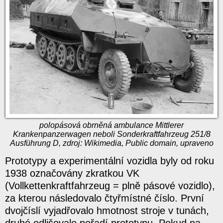
polopásová obrněná ambulance Mittlerer
Krankenpanzerwagen neboli Sonderkraftfahrzeug 251/8
Ausführung D, zdroj: Wikimedia, Public domain, upraveno
Prototypy a experimentální vozidla byly od roku
1938 označovány zkratkou VK
(Vollkettenkraftfahrzeug = plně pásové vozidlo),
za kterou následovalo čtyřmístné číslo. První
dvojčíslí vyjadřovalo hmotnost stroje v tunách,
druhé odlišovalo pořadí prototypu. Pokud na