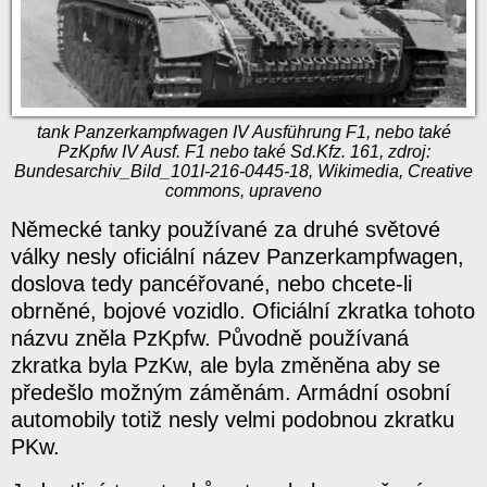
tank Panzerkampfwagen IV Ausführung F1, nebo také
PzKpfw IV Ausf. F1 nebo také Sd.Kfz. 161, zdroj:
Bundesarchiv_Bild_101I-216-0445-18, Wikimedia, Creative
commons, upraveno
Německé tanky používané za druhé světové
války nesly oficiální název Panzerkampfwagen,
doslova tedy pancéřované, nebo chcete-li
obrněné, bojové vozidlo. Oficiální zkratka tohoto
názvu zněla PzKpfw. Původně používaná
zkratka byla PzKw, ale byla změněna aby se
předešlo možným záměnám. Armádní osobní
automobily totiž nesly velmi podobnou zkratku
PKw.