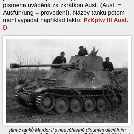
písmena uváděná za zkratkou Ausf. (Ausf. =
Ausführung = provedení). Název tanku potom
mohl vypadat například takto:
PzKpfw III Ausf.
D
.
stíhač tanků Marder II s neuvěřitelně dlouhým oficiálním