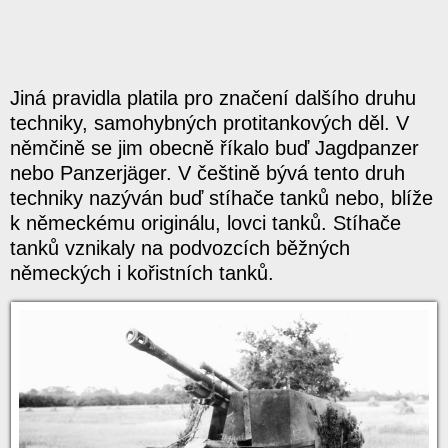
Jiná pravidla platila pro značení dalšího druhu
techniky, samohybných protitankových děl. V
němčině se jim obecně říkalo buď Jagdpanzer
nebo Panzerjäger. V češtině bývá tento druh
techniky nazýván buď stíhače tanků nebo, blíže
k německému originálu, lovci tanků. Stíhače
tanků vznikaly na podvozcích běžných
německých i kořistních tanků.