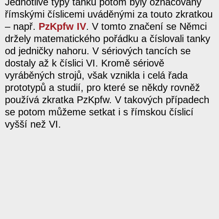
Jednotlivé typy tanků potom byly označovány
římskými číslicemi uváděnými za touto zkratkou
– např.
PzKpfw IV
. V tomto značení se Němci
držely matematického pořádku a číslovali tanky
od jedničky nahoru. V sériových tancích se
dostaly až k číslici VI. Kromě sériově
vyráběných strojů, však vznikla i celá řada
prototypů a studií, pro které se někdy rovněž
používá zkratka PzKpfw. V takových případech
se potom můžeme setkat i s římskou číslicí
vyšší než VI.