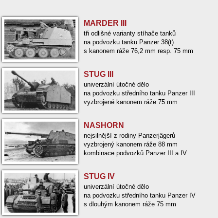
MARDER III
tři odlišné varianty stíhače tanků
na podvozku tanku Panzer 38(t)
s kanonem ráže 76,2 mm resp. 75 mm
STUG III
univerzální útočné dělo
na podvozku středního tanku Panzer III
vyzbrojené kanonem ráže 75 mm
NASHORN
nejsilnější z rodiny Panzerjägerů
vyzbrojený kanonem ráže 88 mm
kombinace podvozků Panzer III a IV
STUG IV
univerzální útočné dělo
na podvozku středního tanku Panzer IV
s dlouhým kanonem ráže 75 mm