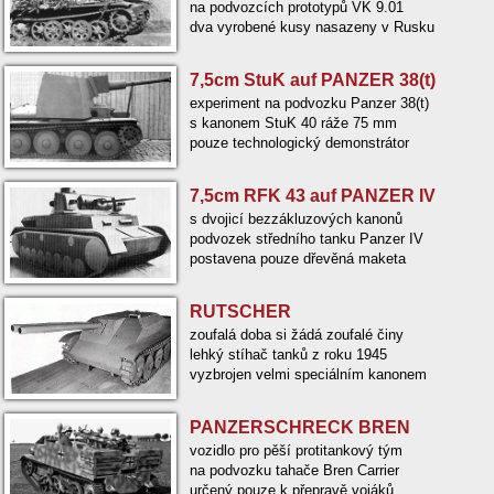
na podvozcích prototypů VK 9.01
dva vyrobené kusy nasazeny v Rusku
7,5cm StuK auf PANZER 38(t)
experiment na podvozku Panzer 38(t)
s kanonem StuK 40 ráže 75 mm
pouze technologický demonstrátor
7,5cm RFK 43 auf PANZER IV
s dvojicí bezzákluzových kanonů
podvozek středního tanku Panzer IV
postavena pouze dřevěná maketa
RUTSCHER
zoufalá doba si žádá zoufalé činy
lehký stíhač tanků z roku 1945
vyzbrojen velmi speciálním kanonem
PANZERSCHRECK BREN
vozidlo pro pěší protitankový tým
na podvozku tahače Bren Carrier
určený pouze k přepravě vojáků