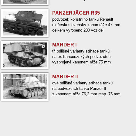
PANZERJÄGER R35
podvozek kořistního tanku Renault
ex-československý kanon ráže 47 mm
celkem vyrobeno 200 vozidel
MARDER I
tři odlišné varianty stíhače tanků
na ex-francouzských podvozcích
vyzbrojené kanonem ráže 75 mm
MARDER II
dvě odlišné varianty stíhače tanků
na podvozcích tanku Panzer II
s kanonem ráže 76,2 mm resp. 75 mm