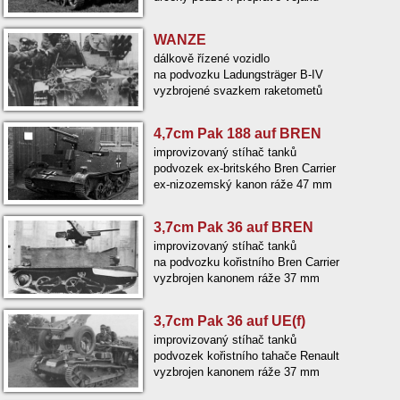
WANZE
dálkově řízené vozidlo
na podvozku Ladungsträger B-IV
vyzbrojené svazkem raketometů
4,7cm Pak 188 auf BREN
improvizovaný stíhač tanků
podvozek ex-britského Bren Carrier
ex-nizozemský kanon ráže 47 mm
3,7cm Pak 36 auf BREN
improvizovaný stíhač tanků
na podvozku kořistního Bren Carrier
vyzbrojen kanonem ráže 37 mm
3,7cm Pak 36 auf UE(f)
improvizovaný stíhač tanků
podvozek kořistního tahače Renault
vyzbrojen kanonem ráže 37 mm