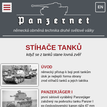
EN
německá obrněná technika druhé světové války
STÍHAČE TANKŮ
když se z tanků stane lovná zvěř
ÚVOD
německý přístup k boji proti tankům
útok je nejlepší forma obrany
zrod stíhačů tanků a jejich taktika
PANZERJÄGER I
první sériově vyráběný Panzerjäger
založený na podvozku tanku Panzer I
ex-československý kanon ráže 47 mm