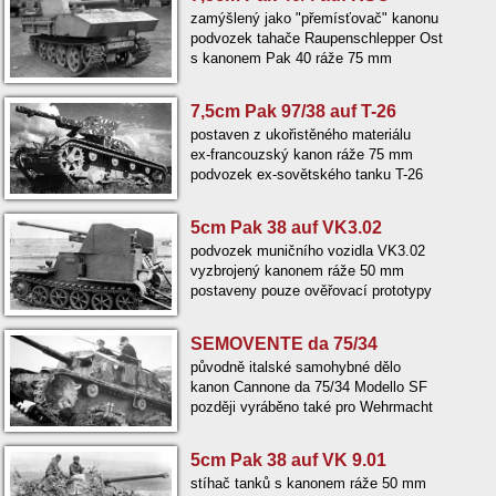
zamýšlený jako "přemísťovač" kanonu
podvozek tahače Raupenschlepper Ost
s kanonem Pak 40 ráže 75 mm
7,5cm Pak 97/38 auf T-26
postaven z ukořistěného materiálu
ex-francouzský kanon ráže 75 mm
podvozek ex-sovětského tanku T-26
5cm Pak 38 auf VK3.02
podvozek muničního vozidla VK3.02
vyzbrojený kanonem ráže 50 mm
postaveny pouze ověřovací prototypy
SEMOVENTE da 75/34
původně italské samohybné dělo
kanon Cannone da 75/34 Modello SF
později vyráběno také pro Wehrmacht
5cm Pak 38 auf VK 9.01
stíhač tanků s kanonem ráže 50 mm