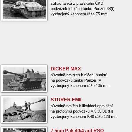
stíhač tanků z pražského ČKD
podvozek lehkého tanku Panzer 38(t)
vyzbrojený kanonem ráže 75 mm
DICKER MAX
původně navržen k ničení bunkrů
na podvozku tanku Panzer IV
vyzbrojený kanonem ráže 105 mm
STURER EMIL
původně navřen k likvidaci opevnění
na prototypu podvozku VK 30.01 (H)
vyzbrojený kanonem K40 ráže 128 mm
7,5cm Pak 40/4 auf RSO