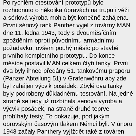
Po rychlém otestování prototypů bylo
rozhodnuto o několika úpravách na trupu i věži
a sériová výroba mohla být konečně zahájena.
První sériový tank Panther vyjel z továrny MAN
dne 11. ledna 1943, tedy s dvouměsíčním
zpožděním oproti původnímu armádnímu
požadavku, ovšem pouhý měsíc po stavbě
prvního kompletního prototypu. Do konce
měsíce postavil MAN celkem čtyři tanky. První
dva byly ihned předány 51. tankovému praporu
(Panzer Abteilung 51) v Grafenwöhru aby zde
byl zahájen výcvik posádek. Zbylé dva tanky
byly podrobeny důkladnému testování. Na jedné
straně se tedy již rozbíhala sériová výroba a
výcvik posádek, na straně druhé teprve
probíhaly testy. To dokazuje, pod jakým
obrovským časovým tlakem Němci byli. V únoru
1943 začaly Panthery vyjíždět také z továren