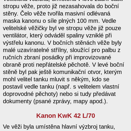
stropu věže, proto již nezasahovala do boční
stěny. Čelo věže tvořila masivní odlévaná
maska kanonu o síle plných 100 mm. Vedle
velitelské věžičky byl ve stropu věže již pouze
ventilátor, který odváděl spaliny vzniklé při
výstřelu kanonu. V bočních stěnách věže byly
malé uzavíratelné střílny, sloužící pro palbu z
ručních zbraní posádky při improvizované
obraně proti nepřátelské pěchotě. V levé boční
stěně byl pak ještě komunikační otvor, kterým
mohl velitel tanku mluvit s někým, kdo se
postavil vedle tanku (např. s velitelem vlastní
doprovodné pěchoty) nebo si tudy předávat
dokumenty (psané zprávy, mapy apod.).
Kanon KwK 42 L/70
Ve věži byla umístěna hlavní výzbroj tanku,