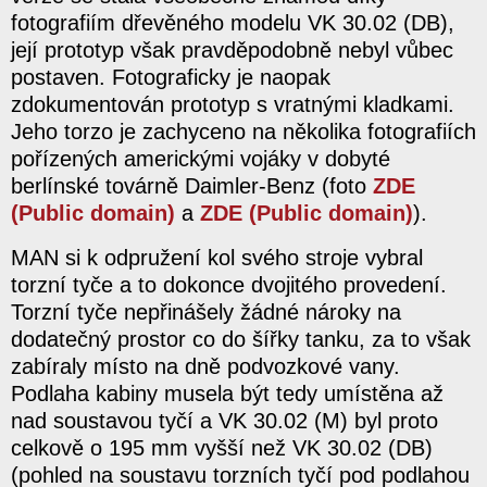
fotografiím dřevěného modelu VK 30.02 (DB),
její prototyp však pravděpodobně nebyl vůbec
postaven. Fotograficky je naopak
zdokumentován prototyp s vratnými kladkami.
Jeho torzo je zachyceno na několika fotografiích
pořízených americkými vojáky v dobyté
berlínské továrně Daimler-Benz (foto
ZDE
(Public domain)
a
ZDE (Public domain)
).
MAN si k odpružení kol svého stroje vybral
torzní tyče a to dokonce dvojitého provedení.
Torzní tyče nepřinášely žádné nároky na
dodatečný prostor co do šířky tanku, za to však
zabíraly místo na dně podvozkové vany.
Podlaha kabiny musela být tedy umístěna až
nad soustavou tyčí a VK 30.02 (M) byl proto
celkově o 195 mm vyšší než VK 30.02 (DB)
(pohled na soustavu torzních tyčí pod podlahou