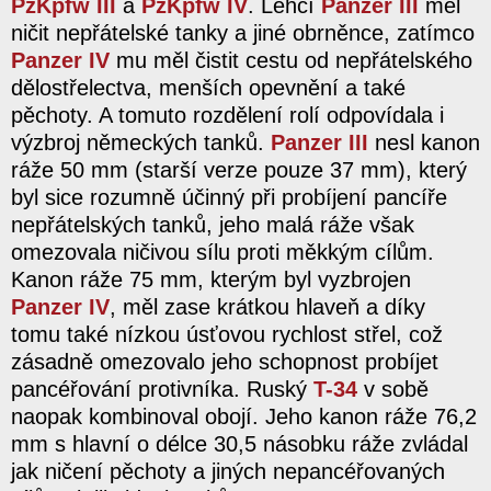
PzKpfw III
a
PzKpfw IV
. Lehčí
Panzer III
měl
ničit nepřátelské tanky a jiné obrněnce, zatímco
Panzer IV
mu měl čistit cestu od nepřátelského
dělostřelectva, menších opevnění a také
pěchoty. A tomuto rozdělení rolí odpovídala i
výzbroj německých tanků.
Panzer III
nesl kanon
ráže 50 mm (starší verze pouze 37 mm), který
byl sice rozumně účinný při probíjení pancíře
nepřátelských tanků, jeho malá ráže však
omezovala ničivou sílu proti měkkým cílům.
Kanon ráže 75 mm, kterým byl vyzbrojen
Panzer IV
, měl zase krátkou hlaveň a díky
tomu také nízkou úsťovou rychlost střel, což
zásadně omezovalo jeho schopnost probíjet
pancéřování protivníka. Ruský
T-34
v sobě
naopak kombinoval obojí. Jeho kanon ráže 76,2
mm s hlavní o délce 30,5 násobku ráže zvládal
jak ničení pěchoty a jiných nepancéřovaných