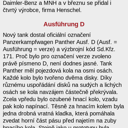
Daimler-Benz a MNH a v březnu se přidal i
čtvrtý výrobce, firma Henschel.
Ausführung D
Nový tank dostal oficiální označení
Panzerkampfwagen Panther Ausf. D (Ausf. =
Ausführung = verze) a výzbrojní kód Sd.Kfz.
171. Proč bylo pro označení verze zvoleno
právě písmeno D, není dodnes jasné. Tank
Panther měl pojezdová kola na osmi osách.
Každé kolo bylo tvořeno dvěma disky. Díky
různému uspořádání disků na sudých a lichých
osách se kola navzájem částečně překrývala.
Zcela vpředu bylo ozubené hnací kolo, vzadu
pak kolo napínací. Těsně za hnacím kolem byla
jedna drobná vratná kladka, která pomáhala
zvedat horní část pásu před najetím na zuby
hnacího kola. Stejně jako u prototypu byla