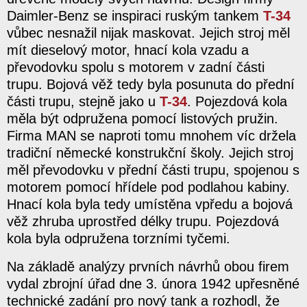
Daimler-Benz se inspiraci ruským tankem
T-34
vůbec nesnažil nijak maskovat. Jejich stroj měl
mít dieselový motor, hnací kola vzadu a
převodovku spolu s motorem v zadní části
trupu. Bojová věž tedy byla posunuta do přední
části trupu, stejně jako u
T-34
. Pojezdová kola
měla být odpružena pomocí listových pružin.
Firma MAN se naproti tomu mnohem víc držela
tradiční německé konstrukční školy. Jejich stroj
měl převodovku v přední části trupu, spojenou s
motorem pomocí hřídele pod podlahou kabiny.
Hnací kola byla tedy umístěna vpředu a bojová
věž zhruba uprostřed délky trupu. Pojezdová
kola byla odpružena torzními tyčemi.
Na základě analýzy prvních návrhů obou firem
vydal zbrojní úřad dne 3. února 1942 upřesněné
technické zadání pro nový tank a rozhodl, že