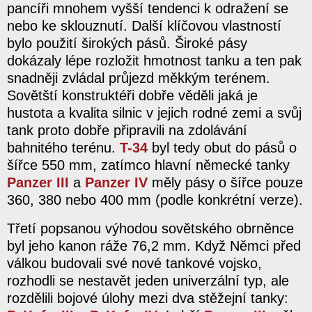
pancíři mnohem vyšší tendenci k odražení se
nebo ke sklouznutí. Další klíčovou vlastností
bylo použití širokých pásů. Široké pásy
dokázaly lépe rozložit hmotnost tanku a ten pak
snadněji zvládal průjezd měkkým terénem.
Sovětští konstruktéři dobře věděli jaká je
hustota a kvalita silnic v jejich rodné zemi a svůj
tank proto dobře připravili na zdolávání
bahnitého terénu.
T-34
byl tedy obut do pásů o
šířce 550 mm, zatímco hlavní německé tanky
Panzer III
a
Panzer IV
měly pásy o šířce pouze
360, 380 nebo 400 mm (podle konkrétní verze).
Třetí popsanou výhodou sovětského obrněnce
byl jeho kanon ráže 76,2 mm. Když Němci před
válkou budovali své nové tankové vojsko,
rozhodli se nestavět jeden univerzální typ, ale
rozdělili bojové úlohy mezi dva stěžejní tanky: