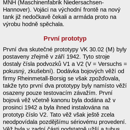
MNH (Maschinenfabrik Niedersachsen-
Hannover). Vojáci na východní frontě na nový
tank již nedočkavě čekali a armáda proto na
výrobu hodně spěchala.
První prototyp
První dva skutečné prototypy VK 30.02 (M) byly
postaveny zřejmě v září 1942. Tyto stroje
dostaly čísla podvozků V1 a V2 (V = Versuchs =
pokusný, zkušební). Dodávka bojových věží od
firmy Rheinmetall-Borsig se však zpožďovala,
takže tyto první dva prototypy byly namísto věží
osazeny pouze testovacím závažím. První
bojová věž včetně kanonu byla dodána až v
prosinci 1942 a byla ihned instalována na
prototyp číslo V2. Tato věž však ještě zcela
neodpovídala pozdějšímu sériovému provedení.
Věž byla v zadní části podstatně užší a tubus