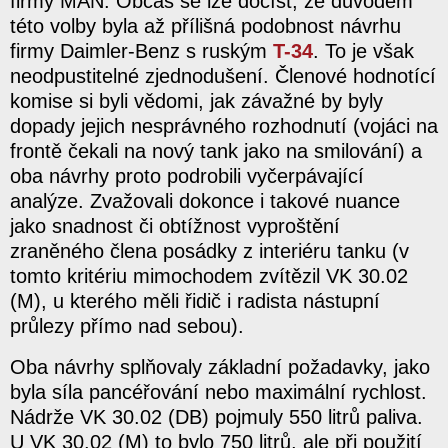
firmy MAN. Občas se lze dočíst, že důvodem
této volby byla až přílišná podobnost návrhu
firmy Daimler-Benz s ruským
T-34
. To je však
neodpustitelné zjednodušení. Členové hodnotící
komise si byli vědomi, jak závažné by byly
dopady jejich nesprávného rozhodnutí (vojáci na
frontě čekali na nový tank jako na smilování) a
oba návrhy proto podrobili vyčerpávající
analýze. Zvažovali dokonce i takové nuance
jako snadnost či obtížnost vyproštění
zraněného člena posádky z interiéru tanku (v
tomto kritériu mimochodem zvítězil VK 30.02
(M), u kterého měli řidič i radista nástupní
průlezy přímo nad sebou).
Oba návrhy splňovaly základní požadavky, jako
byla síla pancéřování nebo maximální rychlost.
Nádrže VK 30.02 (DB) pojmuly 550 litrů paliva.
U VK 30.02 (M) to bylo 750 litrů, ale při použití