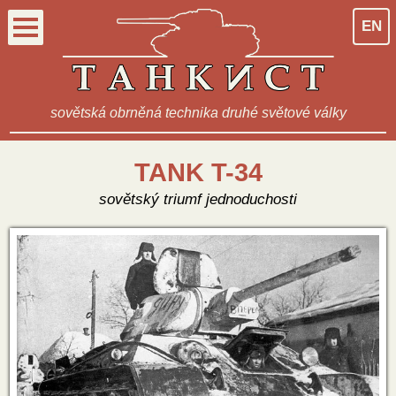
EN
sovětská obrněná technika druhé světové války
TANK T-34
sovětský triumf jednoduchosti