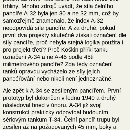
trhliny. Mnoho zdrojů uvádí, že síla čelního
pancíře A-32 byla jen 30 a ne 32 mm, což by
samozřejmě znamenalo, že index A-32
neodpovídá síle pancíře. A za druhé, pokud
první dva projekty skutečně získali označení dle
síly pancíře, proč nebyla stejná logika použita i
pro projekt třetí? Proč Koškin přiřkl tanku
označení A-34 a ne A-45 podle 45ti
milimetrového pancíře? Zda tedy označení
tanků opravdu vycházelo ze síly jejich
pancéřování nebo nikoli není jednoznačné.
Ale zpět k A-34 se zesíleným pancířem. První
prototyp byl dokončen v lednu 1940 a druhý
následoval hned v únoru. A-34 již svojí
konstrukcí prakticky odpovídal budoucím
sériovým tankům T-34. Čelní pancíř trupu byl
zesílen až na požadovaných 45 mm, boky a