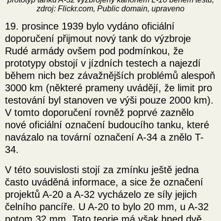
zdroj: Flickr.com, Public domain, upraveno
19. prosince 1939 bylo vydáno oficiální
doporučení přijmout nový tank do výzbroje
Rudé armády ovšem pod podmínkou, že
prototypy obstojí v jízdních testech a najezdí
během nich bez závažnějších problémů alespoň
3000 km (některé prameny uvádějí, že limit pro
testování byl stanoven ve výši pouze 2000 km).
V tomto doporučení rovněž poprvé zaznělo
nové oficiální označení budoucího tanku, které
navázalo na tovární označení A-34 a znělo T-
34.
V této souvislosti stojí za zmínku ještě jedna
často uváděná informace, a sice že označení
projektů A-20 a A-32 vycházelo ze síly jejich
čelního pancíře. U A-20 to bylo 20 mm, u A-32
potom 32 mm. Tato teorie má však hned dvě