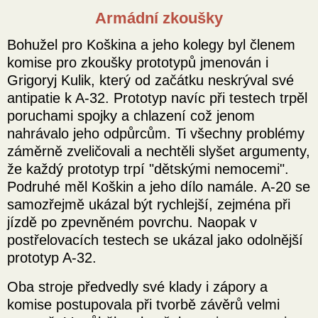
Armádní zkoušky
Bohužel pro Koškina a jeho kolegy byl členem
komise pro zkoušky prototypů jmenován i
Grigoryj Kulik, který od začátku neskrýval své
antipatie k A-32. Prototyp navíc při testech trpěl
poruchami spojky a chlazení což jenom
nahrávalo jeho odpůrcům. Ti všechny problémy
záměrně zveličovali a nechtěli slyšet argumenty,
že každý prototyp trpí "dětskými nemocemi".
Podruhé měl Koškin a jeho dílo namále. A-20 se
samozřejmě ukázal být rychlejší, zejména při
jízdě po zpevněném povrchu. Naopak v
postřelovacích testech se ukázal jako odolnější
prototyp A-32.
Oba stroje předvedly své klady i zápory a
komise postupovala při tvorbě závěrů velmi