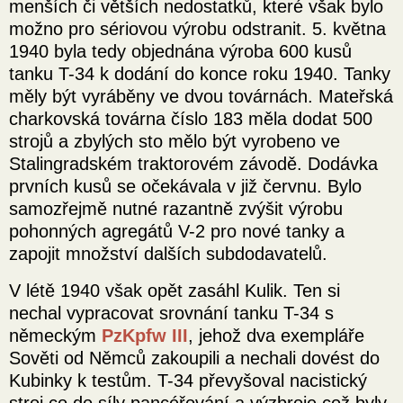
menších či větších nedostatků, které však bylo
možno pro sériovou výrobu odstranit. 5. května
1940 byla tedy objednána výroba 600 kusů
tanku T-34 k dodání do konce roku 1940. Tanky
měly být vyráběny ve dvou továrnách. Mateřská
charkovská továrna číslo 183 měla dodat 500
strojů a zbylých sto mělo být vyrobeno ve
Stalingradském traktorovém závodě. Dodávka
prvních kusů se očekávala v již červnu. Bylo
samozřejmě nutné razantně zvýšit výrobu
pohonných agregátů V-2 pro nové tanky a
zapojit množství dalších subdodavatelů.
V létě 1940 však opět zasáhl Kulik. Ten si
nechal vypracovat srovnání tanku T-34 s
německým
PzKpfw III
, jehož dva exempláře
Sověti od Němců zakoupili a nechali dovést do
Kubinky k testům. T-34 převyšoval nacistický