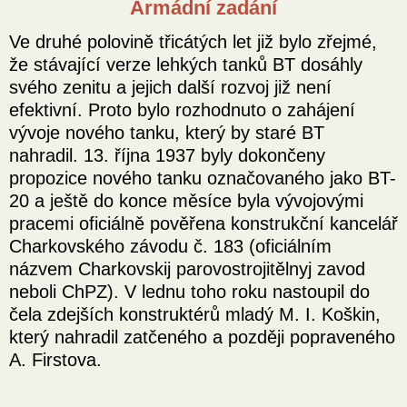
Armádní zadání
Ve druhé polovině třicátých let již bylo zřejmé,
že stávající verze lehkých tanků BT dosáhly
svého zenitu a jejich další rozvoj již není
efektivní. Proto bylo rozhodnuto o zahájení
vývoje nového tanku, který by staré BT
nahradil. 13. října 1937 byly dokončeny
propozice nového tanku označovaného jako BT-
20 a ještě do konce měsíce byla vývojovými
pracemi oficiálně pověřena konstrukční kancelář
Charkovského závodu č. 183 (oficiálním
názvem Charkovskij parovostrojitělnyj zavod
neboli ChPZ). V lednu toho roku nastoupil do
čela zdejších konstruktérů mladý M. I. Koškin,
který nahradil zatčeného a později popraveného
A. Firstova.