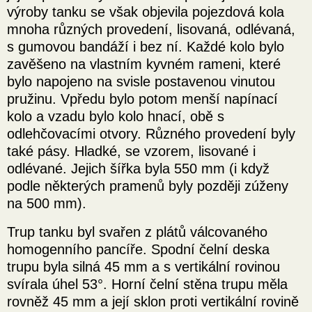
výroby tanku se však objevila pojezdová kola
mnoha různých provedení, lisovaná, odlévaná,
s gumovou bandáží i bez ní. Každé kolo bylo
zavěšeno na vlastním kyvném rameni, které
bylo napojeno na svisle postavenou vinutou
pružinu. Vpředu bylo potom menší napínací
kolo a vzadu bylo kolo hnací, obě s
odlehčovacími otvory. Různého provedení byly
také pásy. Hladké, se vzorem, lisované i
odlévané. Jejich šířka byla 550 mm (i když
podle některých pramenů byly později zúženy
na 500 mm).
Trup tanku byl svařen z plátů válcovaného
homogenního pancíře. Spodní čelní deska
trupu byla silná 45 mm a s vertikální rovinou
svírala úhel 53°. Horní čelní stěna trupu měla
rovněž 45 mm a její sklon proti vertikální rovině