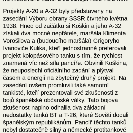
Projekty A-20 a A-32 byly představeny na
zasedání Výboru obrany SSSR čtvrtého května
1938. Hned od začátku si Koškin a jeho A-32
získali dva mocné nepřátele, maršála Klimenta
Vorošilova a (budoucího maršála) Grigoryho
Ivanoviče Kulika, kteří jednostranně preferovali
projekt kolopásového tanku s tím, že rychlost
znamená víc než síla pancíře. Obvinili Koškina,
že neuposlechl oficiálního zadání a plýtval
časem a energií na zbytečný druhý projekt. Na
zasedání ovšem promluvili také samotní
tankisté, kteří prezentovali své zkušenosti z
bojů španělské občanské války. Tato bojová
zkušenost naplno odhalila dva základní
nedostatky tanků BT a T-26, které Sověti dodali
španělským republikánům. Pancíř těchto tanků
nebyl dostatečně silný a německé protitankové