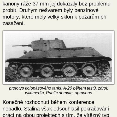
kanony ráže 37 mm jej dokázaly bez problému
probít. Druhým nešvarem byly benzínové
motory, které měly velký sklon k požárům při
zasažení.
prototyp kolopásového tanku A-20 během testů, zdroj:
wikimedia, Public domain, upraveno
Konečné rozhodnutí během konference
nepadlo. Stalina však odsouhlasil pokračování
prací na obou projektech s tím, že vítězný typ