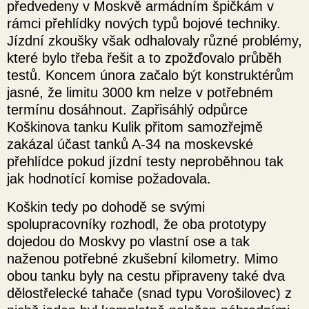
předvedeny v Moskvě armádním špičkám v
rámci přehlídky nových typů bojové techniky.
Jízdní zkoušky však odhalovaly různé problémy,
které bylo třeba řešit a to zpožďovalo průběh
testů. Koncem února začalo být konstruktérům
jasné, že limitu 3000 km nelze v potřebném
termínu dosáhnout. Zapřisáhlý odpůrce
Koškinova tanku Kulik přitom samozřejmě
zakázal účast tanků A-34 na moskevské
přehlídce pokud jízdní testy neproběhnou tak
jak hodnotící komise požadovala.
Koškin tedy po dohodě se svými
spolupracovníky rozhodl, že oba prototypy
dojedou do Moskvy po vlastní ose a tak
naženou potřebné zkušební kilometry. Mimo
obou tanku byly na cestu připraveny také dva
dělostřelecké tahače (snad typu Vorošilovec) z