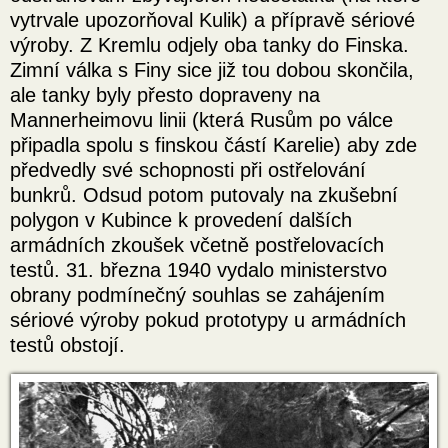
vytrvale upozorňoval Kulik) a přípravě sériové
výroby. Z Kremlu odjely oba tanky do Finska.
Zimní válka s Finy sice již tou dobou skončila,
ale tanky byly přesto dopraveny na
Mannerheimovu linii (která Rusům po válce
připadla spolu s finskou částí Karelie) aby zde
předvedly své schopnosti při ostřelování
bunkrů. Odsud potom putovaly na zkušební
polygon v Kubince k provedení dalších
armádních zkoušek včetně postřelovacích
testů. 31. března 1940 vydalo ministerstvo
obrany podmínečný souhlas se zahájením
sériové výroby pokud prototypy u armádních
testů obstojí.