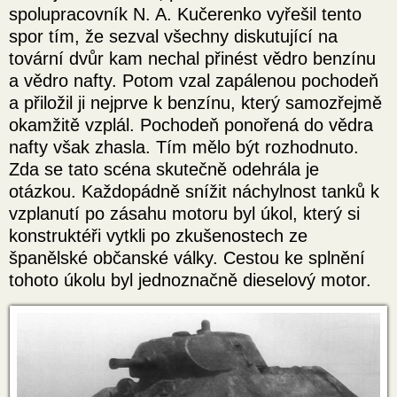
spolupracovník N. A. Kučerenko vyřešil tento
spor tím, že sezval všechny diskutující na
tovární dvůr kam nechal přinést vědro benzínu
a vědro nafty. Potom vzal zapálenou pochodeň
a přiložil ji nejprve k benzínu, který samozřejmě
okamžitě vzplál. Pochodeň ponořená do vědra
nafty však zhasla. Tím mělo být rozhodnuto.
Zda se tato scéna skutečně odehrála je
otázkou. Každopádně snížit náchylnost tanků k
vzplanutí po zásahu motoru byl úkol, který si
konstruktéři vytkli po zkušenostech ze
španělské občanské války. Cestou ke splnění
tohoto úkolu byl jednoznačně dieselový motor.