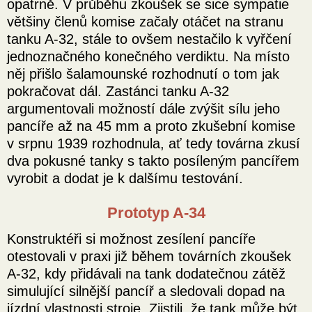
opatrně. V průběhu zkoušek se sice sympatie
většiny členů komise začaly otáčet na stranu
tanku A-32, stále to ovšem nestačilo k vyřčení
jednoznačného konečného verdiktu. Na místo
něj přišlo šalamounské rozhodnutí o tom jak
pokračovat dál. Zastánci tanku A-32
argumentovali možností dále zvýšit sílu jeho
pancíře až na 45 mm a proto zkušební komise
v srpnu 1939 rozhodnula, ať tedy továrna zkusí
dva pokusné tanky s takto posíleným pancířem
vyrobit a dodat je k dalšímu testování.
Prototyp A-34
Konstruktéři si možnost zesílení pancíře
otestovali v praxi již během továrních zkoušek
A-32, kdy přidávali na tank dodatečnou zátěž
simulující silnější pancíř a sledovali dopad na
jízdní vlastnosti stroje. Zjistili, že tank může být