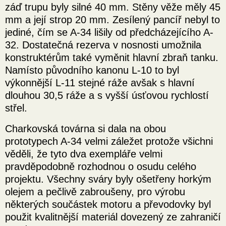
záď trupu byly silné 40 mm. Stěny věže měly 45
mm a její strop 20 mm. Zesílený pancíř nebyl to
jediné, čím se A-34 lišily od předcházejícího A-
32. Dostatečná rezerva v nosnosti umožnila
konstruktérům také vyměnit hlavní zbraň tanku.
Namísto původního kanonu L-10 to byl
výkonnější L-11 stejné ráže avšak s hlavní
dlouhou 30,5 ráže a s vyšší úsťovou rychlostí
střel.
Charkovská továrna si dala na obou
prototypech A-34 velmi záležet protože všichni
věděli, že tyto dva exempláře velmi
pravděpodobně rozhodnou o osudu celého
projektu. Všechny sváry byly ošetřeny horkým
olejem a pečlivě zabroušeny, pro výrobu
některých součástek motoru a převodovky byl
použit kvalitnější materiál dovezený ze zahraničí