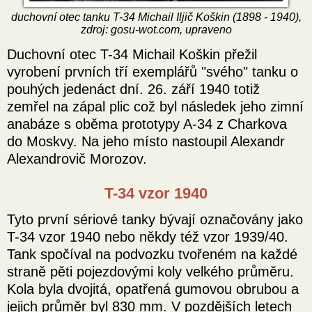
duchovní otec tanku T-34 Michail Iljič Koškin (1898 - 1940),
zdroj: gosu-wot.com, upraveno
Duchovní otec T-34 Michail Koškin přežil
vyrobení prvních tří exemplářů "svého" tanku o
pouhých jedenáct dní. 26. září 1940 totiž
zemřel na zápal plic což byl následek jeho zimní
anabáze s oběma prototypy A-34 z Charkova
do Moskvy. Na jeho místo nastoupil Alexandr
Alexandrovič Morozov.
T-34 vzor 1940
Tyto první sériové tanky bývají označovány jako
T-34 vzor 1940 nebo někdy též vzor 1939/40.
Tank spočíval na podvozku tvořeném na každé
straně pěti pojezdovými koly velkého průměru.
Kola byla dvojitá, opatřená gumovou obrubou a
jejich průměr byl 830 mm. V pozdějších letech