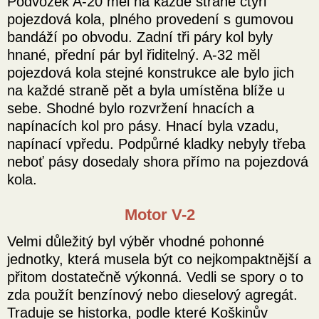
Podvozek A-20 měl na každé straně čtyři
pojezdová kola, plného provedení s gumovou
bandáží po obvodu. Zadní tři páry kol byly
hnané, přední pár byl řiditelný. A-32 měl
pojezdová kola stejné konstrukce ale bylo jich
na každé straně pět a byla umístěna blíže u
sebe. Shodné bylo rozvržení hnacích a
napínacích kol pro pásy. Hnací byla vzadu,
napínací vpředu. Podpůrné kladky nebyly třeba
neboť pásy dosedaly shora přímo na pojezdová
kola.
Motor V-2
Velmi důležitý byl výběr vhodné pohonné
jednotky, která musela být co nejkompaktnější a
přitom dostatečně výkonná. Vedli se spory o to
zda použít benzínový nebo dieselový agregát.
Traduje se historka, podle které Koškinův