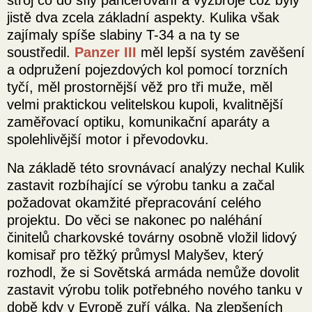
stroj co do síly pancéřování a výzbroje což byly
jistě dva zcela základní aspekty. Kulika však
zajímaly spíše slabiny T-34 a na ty se
soustředil.
Panzer III
měl lepší systém zavěšení
a odpružení pojezdových kol pomocí torzních
tyčí, měl prostornější věž pro tři muže, měl
velmi praktickou velitelskou kupoli, kvalitnější
zaměřovací optiku, komunikační aparáty a
spolehlivější motor i převodovku.
Na základě této srovnávací analýzy nechal Kulik
zastavit rozbíhající se výrobu tanku a začal
požadovat okamžité přepracování celého
projektu. Do věci se nakonec po naléhání
činitelů charkovské továrny osobně vložil lidový
komisař pro těžký průmysl Malyšev, který
rozhodl, že si Sovětská armáda nemůže dovolit
zastavit výrobu tolik potřebného nového tanku v
době kdy v Evropě zuří válka. Na zlepšeních