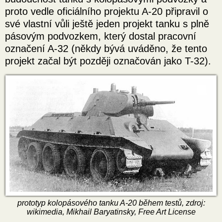
proto vedle oficiálního projektu A-20 připravil o
své vlastní vůli ještě jeden projekt tanku s plně
pásovým podvozkem, který dostal pracovní
označení A-32 (někdy bývá uváděno, že tento
projekt začal být později označován jako T-32).
prototyp kolopásového tanku A-20 během testů, zdroj:
wikimedia, Mikhail Baryatinsky, Free Art License