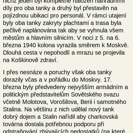
nichž jeden byl kompletně naložen náhradními
díly pro oba tanky a druhý byl přestavěn na
pojízdnou ubikaci pro personál. V rámci utajení
byly oba tanky zakryty plachtami a trasa byla
pečlivě naplánována tak aby se vyhnula všem
městům a hlavním silnicím. V noci z 5. na 6.
března 1940 kolona vyrazila směrem k Moskvě.
Dlouhá cesta v nepohodlí a mrazu se projevila
na Koškinově zdraví.
I přes nesnáze a poruchy však oba tanky
dorazily včas a v pořádku do Moskvy. 17.
března byly předvedeny nejvyšším armádním a
politickým představitelům Sovětského svazu
včetně Molotova, Vorošilova, Berii i samotného
Stalina. Na většinu z nich udělal nový tank
dobrý dojem a Stalin nařídil aby charkovská
továrna dostala potřebnou podporu při
odstraňování zbývajících nedostatků (na které