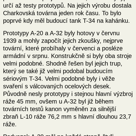
určí až testy prototypů. Na jejich výrobu dostala
Charkovská továrna jeden rok času. To bylo
poprvé kdy měl budoucí tank T-34 na kahánku.
Prototypy A-20 a A-32 byly hotovy v červnu
1939 a mohly započít jejich zkoušky, nejprve
tovární, které probíhaly v červenci a posléze
armádní v srpnu. Konstrukčně si byly oba stroje
velmi podobné. Shodně řešen byl jejich trup,
který se také již velmi podobal budoucím
sériovým T-34. Velmi podobné byly i věže
svaření s válcovaných ocelových desek.
Původně nesly prototypy i stejnou hlavní výzbroj
ráže 45 mm, ovšem u A-32 byl již během
továrních testů kanon vyměněn za silnější
zbraň L-10 ráže 76,2 mm s hlavní dlouhou 23,7
ráže.