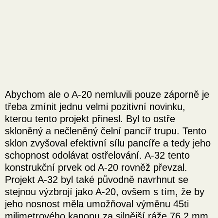
Abychom ale o A-20 nemluvili pouze záporně je
třeba zmínit jednu velmi pozitivní novinku,
kterou tento projekt přinesl. Byl to ostře
skloněný a nečleněný čelní pancíř trupu. Tento
sklon zvyšoval efektivní sílu pancíře a tedy jeho
schopnost odolávat ostřelování. A-32 tento
konstrukční prvek od A-20 rovněž převzal.
Projekt A-32 byl také původně navrhnut se
stejnou výzbrojí jako A-20, ovšem s tím, že by
jeho nosnost měla umožňoval výměnu 45ti
milimetrového kanonu za silnější ráže 76,2 mm.