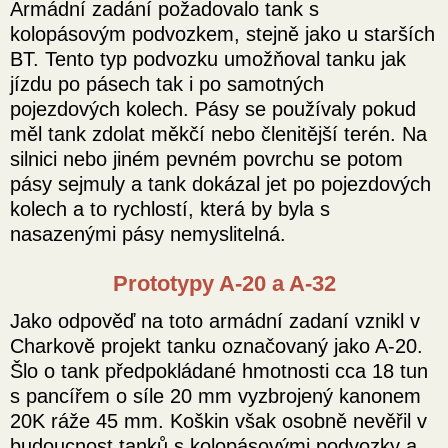
Armádní zadání požadovalo tank s
kolopásovým podvozkem, stejně jako u starších
BT. Tento typ podvozku umožňoval tanku jak
jízdu po pásech tak i po samotných
pojezdových kolech. Pásy se používaly pokud
měl tank zdolat měkčí nebo členitější terén. Na
silnici nebo jiném pevném povrchu se potom
pásy sejmuly a tank dokázal jet po pojezdových
kolech a to rychlostí, která by byla s
nasazenými pásy nemyslitelná.
Prototypy A-20 a A-32
Jako odpověď na toto armádní zadaní vznikl v
Charkově projekt tanku označovaný jako A-20.
Šlo o tank předpokládané hmotnosti cca 18 tun
s pancířem o síle 20 mm vyzbrojený kanonem
20K ráže 45 mm. Koškin však osobně nevěřil v
budoucnost tanků s kolopásovými podvozky a