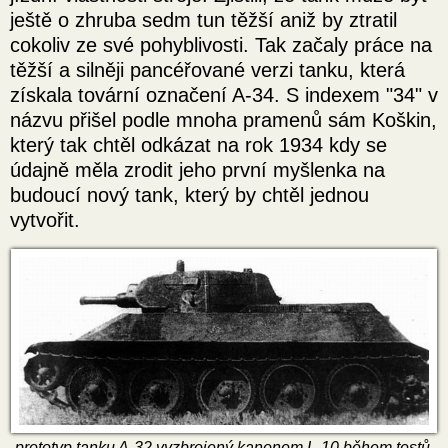
ještě o zhruba sedm tun těžší aniž by ztratil
cokoliv ze své pohyblivosti. Tak začaly práce na
těžší a silněji pancéřované verzi tanku, která
získala tovární označení A-34. S indexem "34" v
názvu přišel podle mnoha pramenů sám Koškin,
který tak chtěl odkázat na rok 1934 kdy se
údajně měla zrodit jeho první myšlenka na
budoucí nový tank, který by chtěl jednou
vytvořit.
prototyp tanku A-32 vyzbrojený kanonem L-10 během testů,