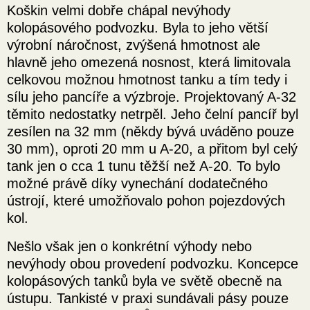
Koškin velmi dobře chápal nevýhody
kolopásového podvozku. Byla to jeho větší
výrobní náročnost, zvýšená hmotnost ale
hlavně jeho omezená nosnost, která limitovala
celkovou možnou hmotnost tanku a tím tedy i
sílu jeho pancíře a výzbroje. Projektovaný A-32
těmito nedostatky netrpěl. Jeho čelní pancíř byl
zesílen na 32 mm (někdy bývá uváděno pouze
30 mm), oproti 20 mm u A-20, a přitom byl celý
tank jen o cca 1 tunu těžší než A-20. To bylo
možné právě díky vynechání dodatečného
ústrojí, které umožňovalo pohon pojezdových
kol.
Nešlo však jen o konkrétní výhody nebo
nevýhody obou provedení podvozku. Koncepce
kolopásových tanků byla ve světě obecně na
ústupu. Tankisté v praxi sundávali pásy pouze