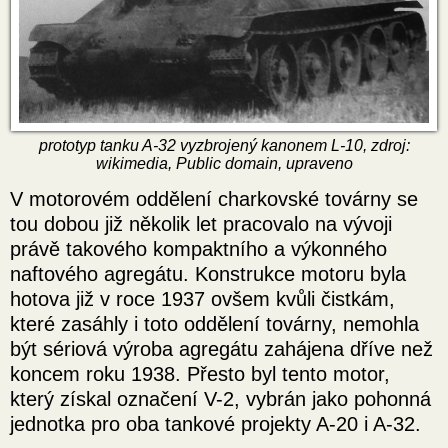
prototyp tanku A-32 vyzbrojený kanonem L-10, zdroj:
wikimedia, Public domain, upraveno
V motorovém oddělení charkovské továrny se
tou dobou již několik let pracovalo na vývoji
právě takového kompaktního a výkonného
naftového agregátu. Konstrukce motoru byla
hotova již v roce 1937 ovšem kvůli čistkám,
které zasáhly i toto oddělení továrny, nemohla
být sériová výroba agregátu zahájena dříve než
koncem roku 1938. Přesto byl tento motor,
který získal označení V-2, vybrán jako pohonná
jednotka pro oba tankové projekty A-20 i A-32.