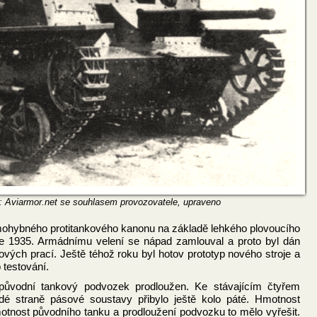
: Aviarmor.net se souhlasem provozovatele, upraveno
ohybného protitankového kanonu na základě lehkého plovoucího
ce 1935. Armádnímu velení se nápad zamlouval a proto byl dán
vých prací. Ještě téhož roku byl hotov prototyp nového stroje a
 testování.
původní tankový podvozek prodloužen. Ke stávajícím čtyřem
 straně pásové soustavy přibylo ještě kolo páté. Hmotnost
nost původního tanku a prodloužení podvozku to mělo vyřešit.