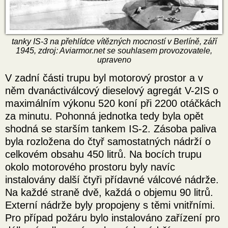
tanky IS-3 na přehlídce vítězných mocností v Berlíně, září
1945, zdroj: Aviarmor.net se souhlasem provozovatele,
upraveno
V zadní části trupu byl motorový prostor a v
něm dvanáctiválcový dieselový agregát V-2IS o
maximálním výkonu 520 koní při 2200 otáčkách
za minutu. Pohonná jednotka tedy byla opět
shodná se starším tankem IS-2. Zásoba paliva
byla rozložena do čtyř samostatných nádrží o
celkovém obsahu 450 litrů. Na bocích trupu
okolo motorového prostoru byly navíc
instalovány další čtyři přídavné válcové nádrže.
Na každé straně dvě, každá o objemu 90 litrů.
Externí nádrže byly propojeny s těmi vnitřními.
Pro případ požáru bylo instalováno zařízení pro