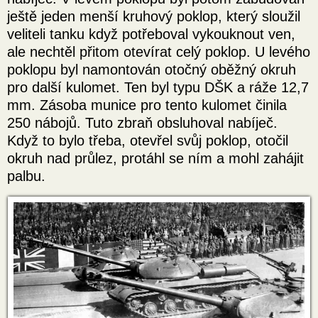
ještě jeden menší kruhový poklop, který sloužil
veliteli tanku když potřeboval vykouknout ven,
ale nechtěl přitom otevírat celý poklop. U levého
poklopu byl namontován otočný oběžný okruh
pro další kulomet. Ten byl typu DŠK a ráže 12,7
mm. Zásoba munice pro tento kulomet činila
250 nábojů. Tuto zbraň obsluhoval nabíječ.
Když to bylo třeba, otevřel svůj poklop, otočil
okruh nad průlez, protáhl se ním a mohl zahájit
palbu.