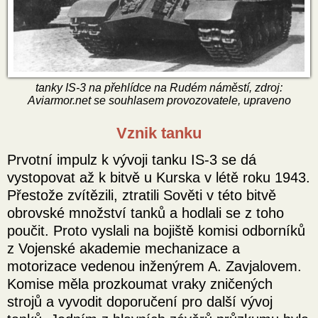
tanky IS-3 na přehlídce na Rudém náměstí, zdroj:
Aviarmor.net se souhlasem provozovatele, upraveno
Vznik tanku
Prvotní impulz k vývoji tanku IS-3 se dá
vystopovat až k bitvě u Kurska v létě roku 1943.
Přestože zvítězili, ztratili Sověti v této bitvě
obrovské množství tanků a hodlali se z toho
poučit. Proto vyslali na bojiště komisi odborníků
z Vojenské akademie mechanizace a
motorizace vedenou inženýrem A. Zavjalovem.
Komise měla prozkoumat vraky zničených
strojů a vyvodit doporučení pro další vývoj