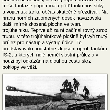
troše fantazie připomínala příď tanku nos štiky
a vojáci tak tanku občas skutečně přezdívali. Na
hranu horních zalomených desek navazovala
další mírně zkosená plocha ve tvaru
trojúhelníku. Teprve až za ní začínal rovný strop
trupu. V této trojúhelníkové plošině byl vyříznutý
průlez pro nástup a výstup řidiče. To
představovalo podstatné zlepšení oproti tankům
IS-2, u kterých řidič neměl vlastní průlez a v
nouzi byl odkázán na dlouhou cestu skrz
poklopy ve věži.