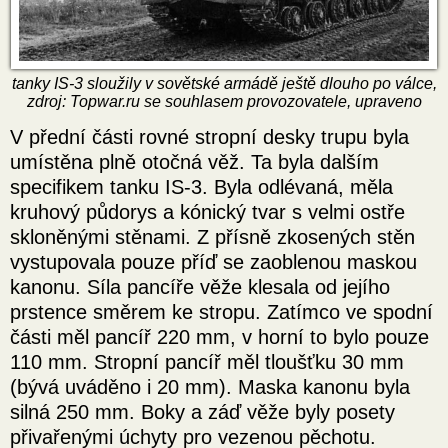
tanky IS-3 sloužily v sovětské armádě ještě dlouho po válce,
zdroj: Topwar.ru se souhlasem provozovatele, upraveno
V přední části rovné stropní desky trupu byla
umístěna plně otočná věž. Ta byla dalším
specifikem tanku IS-3. Byla odlévaná, měla
kruhový půdorys a kónický tvar s velmi ostře
skloněnými stěnami. Z přísně zkosených stěn
vystupovala pouze příď se zaoblenou maskou
kanonu. Síla pancíře věže klesala od jejího
prstence směrem ke stropu. Zatímco ve spodní
části měl pancíř 220 mm, v horní to bylo pouze
110 mm. Stropní pancíř měl tloušťku 30 mm
(bývá uváděno i 20 mm). Maska kanonu byla
silná 250 mm. Boky a záď věže byly posety
přivařenými úchyty pro vezenou pěchotu.