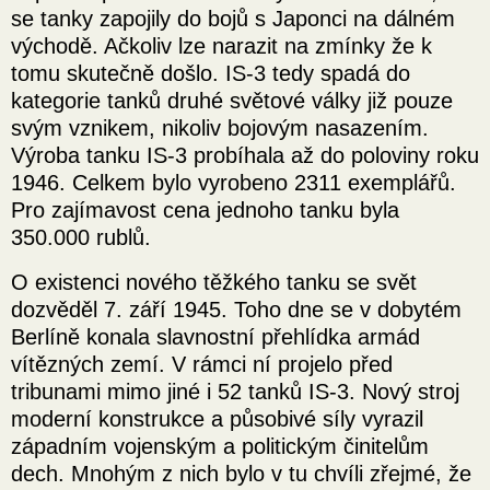
se tanky zapojily do bojů s Japonci na dálném
východě. Ačkoliv lze narazit na zmínky že k
tomu skutečně došlo. IS-3 tedy spadá do
kategorie tanků druhé světové války již pouze
svým vznikem, nikoliv bojovým nasazením.
Výroba tanku IS-3 probíhala až do poloviny roku
1946. Celkem bylo vyrobeno 2311 exemplářů.
Pro zajímavost cena jednoho tanku byla
350.000 rublů.
O existenci nového těžkého tanku se svět
dozvěděl 7. září 1945. Toho dne se v dobytém
Berlíně konala slavnostní přehlídka armád
vítězných zemí. V rámci ní projelo před
tribunami mimo jiné i 52 tanků IS-3. Nový stroj
moderní konstrukce a působivé síly vyrazil
západním vojenským a politickým činitelům
dech. Mnohým z nich bylo v tu chvíli zřejmé, že