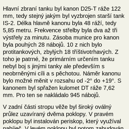
Hlavní zbraní tanku byl kanon D25-T ráže 122
mm, tedy stejný jakým byl vyzbrojen starší tank
IS-2. Délka hlavně kanonu byla 48 ráží, tedy
5,85 metru. Frekvence střelby byla dva až tři
výstřely za minutu. Zásoba munice pro kanon
byla pouhých 28 nábojů. 10 z nich bylo
protitankových, zbylých 18 tříštivotrhavých. Z
toho je patrné, že primárním určením tanku
nebyl boj s jinými tanky ale především s
neobrněnými cíli a s pěchotou. Náměr kanonu
bylo možné měnit v rozsahu od -2° do +19°. S
kanonem byl spřažen kulomet DT ráže 7,62
mm. Pro ten se nakládalo 945 nábojů.
V zadní části stropu věže byl široký oválný
průlez uzavíraný dvěma poklopy. V pravém
poklopu byl instalován periskop, který využíval
nabíječ. V levém poklopu byl potom zabudován