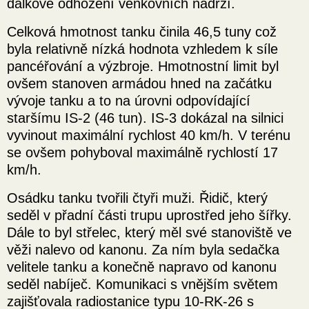
dálkové odhození venkovních nádrží.
Celková hmotnost tanku činila 46,5 tuny což
byla relativně nízká hodnota vzhledem k síle
pancéřování a výzbroje. Hmotnostní limit byl
ovšem stanoven armádou hned na začátku
vývoje tanku a to na úrovni odpovídající
staršímu IS-2 (46 tun). IS-3 dokázal na silnici
vyvinout maximální rychlost 40 km/h. V terénu
se ovšem pohyboval maximálně rychlostí 17
km/h.
Osádku tanku tvořili čtyři muži. Řidič, který
seděl v přadní části trupu uprostřed jeho šířky.
Dále to byl střelec, který měl své stanoviště ve
věži nalevo od kanonu. Za ním byla sedačka
velitele tanku a konečně napravo od kanonu
seděl nabíječ. Komunikaci s vnějším světem
zajišťovala radiostanice typu 10-RK-26 s