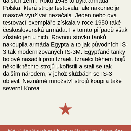
dalších zemí. Roku 1946 to byla armáda
Polska, která stroje testovala, ale nakonec je
masově využívat nezačala. Jeden nebo dva
testovací exempláře získala v roce 1950 také
československá armáda. I v tomto případě však
zůstalo jen u nich. Rovnou stovku tanků
nakoupila armáda Egypta a to jak původních IS-
3 tak modernizovaných IS-3M. Egypťané tanky
bojově nasadili proti Izraeli. Izraelci během bojů
několik těchto strojů ukořistili a stali se tak
dalším národem, v jehož službách se IS-3
objevil. Neznámé množství strojů koupila také
severní Korea.
Přebírání textů ze stránek Panzernet bez písemného souhlasu