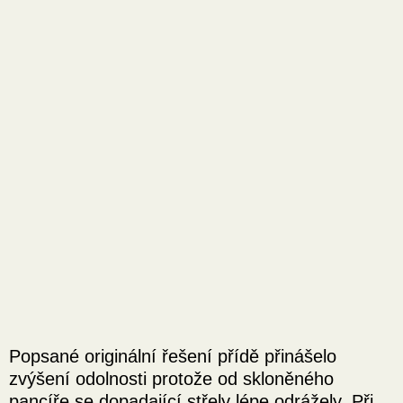
Popsané originální řešení přídě přinášelo
zvýšení odolnosti protože od skloněného
pancíře se dopadající střely lépe odrážely. Při