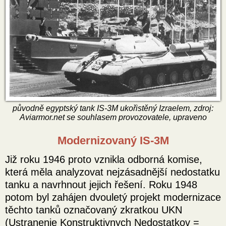
původně egyptský tank IS-3M ukořistěný Izraelem, zdroj:
Aviarmor.net se souhlasem provozovatele, upraveno
Modernizovaný IS-3M
Již roku 1946 proto vznikla odborná komise,
která měla analyzovat nejzásadnější nedostatku
tanku a navrhnout jejich řešení. Roku 1948
potom byl zahájen dvouletý projekt modernizace
těchto tanků označovaný zkratkou UKN
(Ustranenie Konstruktivnych Nedostatkov =