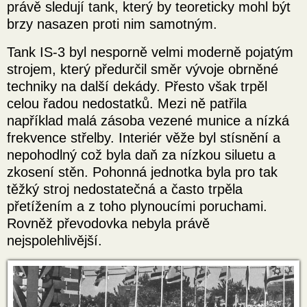
právě sledují tank, který by teoreticky mohl být
brzy nasazen proti nim samotným.
Tank IS-3 byl nesporně velmi moderně pojatým
strojem, který předurčil směr vývoje obrněné
techniky na další dekády. Přesto však trpěl
celou řadou nedostatků. Mezi ně patřila
například malá zásoba vezené munice a nízká
frekvence střelby. Interiér věže byl stísnění a
nepohodlný což byla daň za nízkou siluetu a
zkosení stěn. Pohonná jednotka byla pro tak
těžký stroj nedostatečná a často trpěla
přetížením a z toho plynoucími poruchami.
Rovněž převodovka nebyla právě
nejspolehlivější.