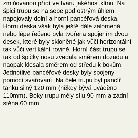
zmiňovanou přídí ve tvaru jakéhosi klínu. Na
špici trupu se na sebe pod ostrým úhlem
napojovaly dolní a horní pancéřová deska.
Horní deska však byla ještě dále zalomená
nebo lépe řečeno byla tvořena spojením dvou
desek, které byly skloněné jak vůči horizontální
tak vůči vertikální rovině. Horní část trupu se
tak od špičky nosu zvedala směrem dozadu a
naopak klesala směrem od středu k bokům.
Jednotlivé pancéřové desky byly spojeny
pomocí svařování. Na čele trupu byl pancíř
tanku silný 120 mm (někdy bývá uváděno
110mm). Boky trupu měly sílu 90 mm a zádní
stěna 60 mm.