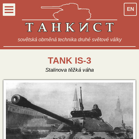
EN
sovětská obrněná technika druhé světové války
TANK IS-3
Stalinova těžká váha