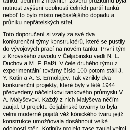
tanků. Jedním z hlavních závěrů průzkumu byla
nutnost zvýšení odolnosti čelních partií tanků
neboť to bylo místo nejčastějšího dopadu a
průniku nepřátelských střel.
Toto doporučení si vzaly za své dva
konkurenční týmy konstruktérů, které se pustily
do vývojových prací na novém tanku. První tým
z Kirovského závodu v Čeljabinsku vedli N. L.
Duchov a M. F. Balži. V čele druhého týmu z
experimentální továrny číslo 100 potom stáli J.
Y. Kotin a A. S. Ermolajev. Tak vznikly dva
konkurenční projekty, které byly v létě 1944
předvedeny náčelníkovi tankového průmyslu V.
A. Malyševovi. Každý z nich Malyševa něčím
zaujal. U projektu čeljabinské továrny to byla
velmi moderně pojatá věž kónického tvaru jejíž
konstrukce umožňovala dosáhnout velké
odolnosti stěn. Kotinův projekt zase zaujal velmi