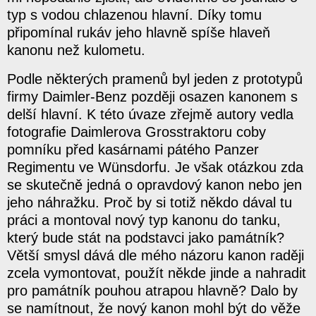
typ s vodou chlazenou hlavní. Díky tomu
připomínal rukáv jeho hlavně spíše hlaveň
kanonu než kulometu.
Podle některých pramenů byl jeden z prototypů
firmy Daimler-Benz později osazen kanonem s
delší hlavní. K této úvaze zřejmě autory vedla
fotografie Daimlerova Grosstraktoru coby
pomníku před kasárnami pátého Panzer
Regimentu ve Wünsdorfu. Je však otázkou zda
se skutečně jedná o opravdový kanon nebo jen
jeho náhražku. Proč by si totiž někdo dával tu
práci a montoval nový typ kanonu do tanku,
který bude stát na podstavci jako památník?
Větší smysl dává dle mého názoru kanon raději
zcela vymontovat, použít někde jinde a nahradit
pro památník pouhou atrapou hlavně? Dalo by
se namítnout, že nový kanon mohl být do věže