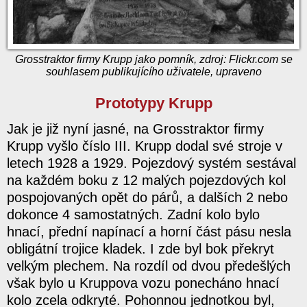
Grosstraktor firmy Krupp jako pomník, zdroj: Flickr.com se
souhlasem publikujícího uživatele, upraveno
Prototypy Krupp
Jak je již nyní jasné, na Grosstraktor firmy
Krupp vyšlo číslo III. Krupp dodal své stroje v
letech 1928 a 1929. Pojezdový systém sestával
na každém boku z 12 malých pojezdových kol
pospojovaných opět do párů, a dalších 2 nebo
dokonce 4 samostatných. Zadní kolo bylo
hnací, přední napínací a horní část pásu nesla
obligátní trojice kladek. I zde byl bok překryt
velkým plechem. Na rozdíl od dvou předešlých
však bylo u Kruppova vozu ponecháno hnací
kolo zcela odkryté. Pohonnou jednotkou byl,