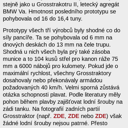
stejně jako u Grosstrakotru II, letecký agregát
BMW Va. Hmotnost posledního prototypu se
pohybovala od 16 do 16,4 tuny.
Prototypy všech tří výrobců byly shodné co do
síly pancíře. Ta se pohybovala od 6 mm na
dnových deskách do 13 mm na čele trupu.
Shodná u nich všech byla prý také zásoba
munice a to 104 kusů střel pro kanon ráže 75
mm a 6000 nábojů pro kulomety. Pokud jde o
maximální rychlost, všechny Grosstraktory
dosahovaly nebo překonávaly armádou
požadovaných 40 km/h. Velmi sporná zůstává
otázka schopnosti plavat. Podle literatury měly
pohon během plavby zajišťovat lodní šrouby na
zádi tanku. Na fotografií zadních partií
Grosstraktor (např.
ZDE
,
ZDE
nebo
ZDE
) však
žádné lodní šrouby nejsou patrné. Přesto