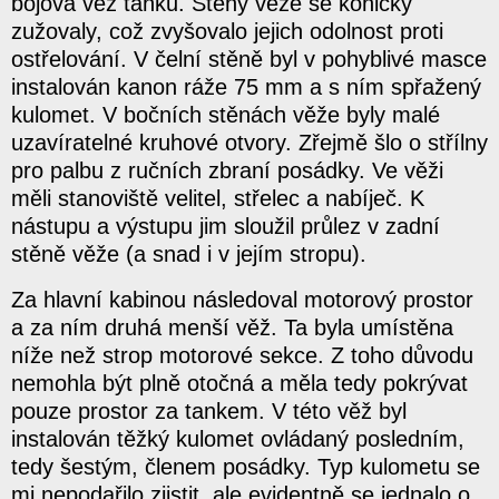
bojová věž tanku. Stěny věže se kónicky
zužovaly, což zvyšovalo jejich odolnost proti
ostřelování. V čelní stěně byl v pohyblivé masce
instalován kanon ráže 75 mm a s ním spřažený
kulomet. V bočních stěnách věže byly malé
uzavíratelné kruhové otvory. Zřejmě šlo o střílny
pro palbu z ručních zbraní posádky. Ve věži
měli stanoviště velitel, střelec a nabíječ. K
nástupu a výstupu jim sloužil průlez v zadní
stěně věže (a snad i v jejím stropu).
Za hlavní kabinou následoval motorový prostor
a za ním druhá menší věž. Ta byla umístěna
níže než strop motorové sekce. Z toho důvodu
nemohla být plně otočná a měla tedy pokrývat
pouze prostor za tankem. V této věž byl
instalován těžký kulomet ovládaný posledním,
tedy šestým, členem posádky. Typ kulometu se
mi nepodařilo zjistit, ale evidentně se jednalo o