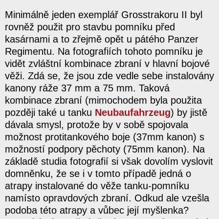
Minimálně jeden exemplář Grosstrakoru II byl
rovněž použit pro stavbu pomníku před
kasárnami a to zřejmě opět u pátého Panzer
Regimentu. Na fotografiích tohoto pomníku je
vidět zvláštní kombinace zbraní v hlavní bojové
věži. Zdá se, že jsou zde vedle sebe instalovány
kanony ráže 37 mm a 75 mm. Taková
kombinace zbraní (mimochodem byla použita
později také u tanku
Neubaufahrzeug
) by jistě
dávala smysl, protože by v sobě spojovala
možnost protitankového boje (37mm kanon) s
možností podpory pěchoty (75mm kanon). Na
základě studia fotografií si však dovolím vyslovit
domněnku, že se i v tomto případě jedná o
atrapy instalované do věže tanku-pomníku
namísto opravdových zbraní. Odkud ale vzešla
podoba této atrapy a vůbec její myšlenka?