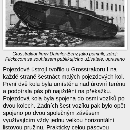
Grosstraktor firmy Daimler-Benz jako pomník, zdroj:
Flickr.com se souhlasem publikujícího uživatele, upraveno
Pojezdové ústrojí tvořilo u Grosstrakoru I na
každé straně šestnáct malých pojezdových kol.
První dvě kola byla umístěna nad úrovní terénu
a podpírala pás při najíždění na překážku.
Pojezdová kola byla spojena do osmi vozíků po
dvou kolech. Zadních šest vozíků pak bylo opět
spojeno po dvou společným závěsem
využívajícím vždy jednu velkou horizontální
listovou pružinu. Prakticky celou pásovou