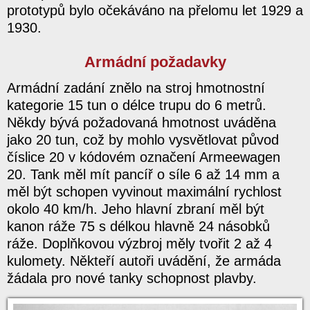
prototypů bylo očekáváno na přelomu let 1929 a
1930.
Armádní požadavky
Armádní zadání znělo na stroj hmotnostní
kategorie 15 tun o délce trupu do 6 metrů.
Někdy bývá požadovaná hmotnost uváděna
jako 20 tun, což by mohlo vysvětlovat původ
číslice 20 v kódovém označení Armeewagen
20. Tank měl mít pancíř o síle 6 až 14 mm a
měl být schopen vyvinout maximální rychlost
okolo 40 km/h. Jeho hlavní zbraní měl být
kanon ráže 75 s délkou hlavně 24 násobků
ráže. Doplňkovou výzbroj měly tvořit 2 až 4
kulomety. Někteří autoři uvádění, že armáda
žádala pro nové tanky schopnost plavby.