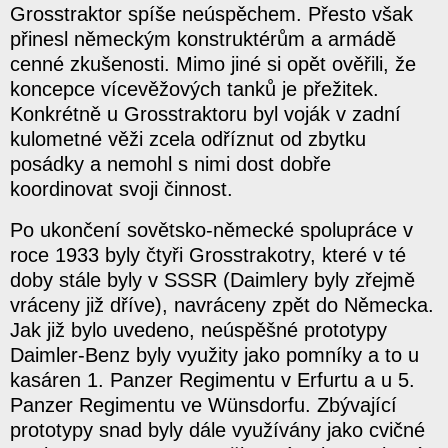
Grosstraktor spíše neúspěchem. Přesto však
přinesl německým konstruktérům a armádě
cenné zkušenosti. Mimo jiné si opět ověřili, že
koncepce vícevěžových tanků je přežitek.
Konkrétně u Grosstraktoru byl voják v zadní
kulometné věži zcela odříznut od zbytku
posádky a nemohl s nimi dost dobře
koordinovat svoji činnost.
Po ukončení sovětsko-německé spolupráce v
roce 1933 byly čtyři Grosstrakotry, které v té
doby stále byly v SSSR (Daimlery byly zřejmě
vráceny již dříve), navráceny zpět do Německa.
Jak již bylo uvedeno, neúspěšné prototypy
Daimler-Benz byly využity jako pomníky a to u
kasáren 1. Panzer Regimentu v Erfurtu a u 5.
Panzer Regimentu ve Wünsdorfu. Zbývající
prototypy snad byly dále využívány jako cvičné