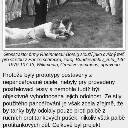
Grosstraktor firmy Rheinmetall-Borsig slouží jako cvičný terč
pro střelbu z Panzerschrecku, zdroj: Bundesarchiv_Bild_146-
1979-107-13, Wikimedia, Creative commons, upraveno
Protože byly prototypy postaveny z
nepancéřované ocele, nebyly prý provedeny
postřelovací testy a nemohla tudíž být
objektivně vyhodnocena jejich odolnost. Ze síly
použitého pancéřování je však zcela zřejmě, že
by tanky byly odolaly pouze proti palbě z
ručních protitankových pušek, nikoliv však palbě
protitankových děl. Celkově byl projekt