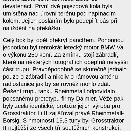
devatenáct. První dvě pojezdová kola byla
umístěna nad úrovní terénu pod napínacím
kolem. Jejich posláním bylo podepřít pás při
najíždění na překážku.
Celý bok byl opět překryt pancířem. Pohonnou
jednotkou byl tentokrát letecký motor BMW Va
o výkonu 250 koní. Za zmínku stojí zábradlí,
které na některých fotografiích obepíná nejvyšší
část trupu. Pravděpodobně se skutečně jednalo
pouze o zábradlí a nikoliv o rámovou anténu
radiostanice jak by se rovněž mohlo zdát.
Řešení trupu tanku Rheinmetall odpovídalo
popsanému prototypu firmy Daimler. Věže pak
byly zcela identické, protože jejich výrobu pro
Grosstraktor I i II zajišťoval právě Rheinmetall-
Borsig. S hmotností 19,3 tuny byl Grosstraktor
II nejtěžší ze všech tří soutěžních konstrukcí.