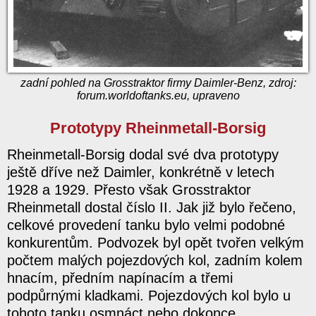
zadní pohled na Grosstraktor firmy Daimler-Benz, zdroj:
forum.worldoftanks.eu, upraveno
Prototypy Rheinmetall-Borsig
Rheinmetall-Borsig dodal své dva prototypy
ještě dříve než Daimler, konkrétně v letech
1928 a 1929. Přesto však Grosstraktor
Rheinmetall dostal číslo II. Jak již bylo řečeno,
celkové provedení tanku bylo velmi podobné
konkurentům. Podvozek byl opět tvořen velkým
počtem malých pojezdových kol, zadním kolem
hnacím, předním napínacím a třemi
podpůrnými kladkami. Pojezdových kol bylo u
tohoto tanku osmnáct nebo dokonce