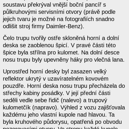
soustavu překrýval vnější boční pancíř s
půlkruhovými servisními otvory (právě podle
jejich tvaru je možné na fotografiích snadno
odlišit stroj firmy Daimler-Benz).
Čelo trupu tvořily ostře skloněná horní a dolní
deska se zaoblenou špicí. V pravé části této
špice byla střílna pro kulomet. Na dolní desce
nosu trupu byly upevněny háky pro vlečná lana.
Uprostřed horní desky byl zasazen velký
reflektor ukrytý v uzavíratelném kovovém
pouzdře. Horní deska nosu trupu přecházela do
střechy kabiny posádky. V její přední části
seděli vedle sebe řidič (nalevo) a trupový
kulometčík (napravo). Výhled z vozu zajišťovala
každému jeho vlastní kupole nad hlavou. Ta
byla kruhového půdorysu, opatřená po obvodu
pozorovacími otvory. Ve stropu každé kupole