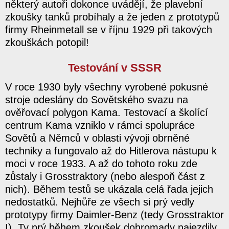
některý autoři dokonce uvádějí, že plavební
zkoušky tanků probíhaly a že jeden z prototypů
firmy Rheinmetall se v říjnu 1929 při takových
zkouškách potopil!
Testování v SSSR
V roce 1930 byly všechny vyrobené pokusné
stroje odeslány do Sovětského svazu na
ověřovací polygon Kama. Testovací a školící
centrum Kama vzniklo v rámci spolupráce
Sovětů a Němců v oblasti vývoji obrněné
techniky a fungovalo až do Hitlerova nástupu k
moci v roce 1933. A až do tohoto roku zde
zůstaly i Grosstraktory (nebo alespoň část z
nich). Během testů se ukázala celá řada jejich
nedostatků. Nejhůře ze všech si prý vedly
prototypy firmy Daimler-Benz (tedy Grosstraktor
I). Ty prý během zkoušek dohromady najezdily