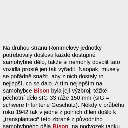
Na druhou stranu Rommelovy jednotky
potřebovaly doslova každé dostupné
samohybné dělo, takže si nemohly dovolit tato
vozidla prostě jen tak vyřadit. Naopak, musely
se pořádně snažit, aby z nich dostaly to
nejlepší, co se dalo. A tím nejlepším na
samohybce
Bison
byla její výzbroj: těžké
pěchotní dělo sIG 33 ráže 150 mm (sIG =
schwere Infanterie Geschütz). Někdy v průběhu
roku 1942 tak v jedné z polních dílen došlo k
„transplantaci“ této zbraně z původního
samohybného děla
Bison
, na podvozek tanku