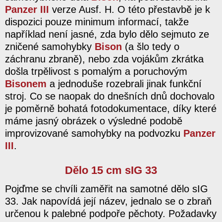
Panzer III
verze Ausf. H. O této přestavbě je k
dispozici pouze minimum informací, takže
například není jasné, zda bylo dělo sejmuto ze
zničené samohybky
Bison
(a šlo tedy o
záchranu zbraně), nebo zda vojákům zkrátka
došla trpělivost s pomalým a poruchovým
Bisonem
a jednoduše rozebrali jinak funkční
stroj. Co se naopak do dnešních dnů dochovalo
je poměrně bohatá fotodokumentace, díky které
máme jasný obrázek o výsledné podobě
improvizované samohybky na podvozku
Panzer
III
.
Dělo 15 cm sIG 33
Pojďme se chvíli zaměřit na samotné dělo sIG
33. Jak napovídá její název, jednalo se o zbraň
určenou k palebné podpoře pěchoty. Požadavky