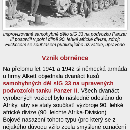
improvizované samohybné dělo sIG 33 na podvozku Panzer
III postavili v polní dílně 90. lehké africké divize, zdroj:
Flickr.com se souhlasem publikujícího uživatele, upraveno
Vznik obrněnce
Na přelomu let 1941 a 1942 si německá armáda
u firmy Alkett objednala dvanáct kusů
samohybných děl sIG 33 na upravených
podvozcích tanku Panzer II
. Všech dvanáct
vyrobených vozidel bylo následně odesláno do
Afriky, aby se staly součástí výzbroje 90. lehké
africké divize (90. leichte Afrika-Division).
Bojové nasazení tohoto typu (pro který se z
nějakého důvodu vžilo zcela smyšlené označení