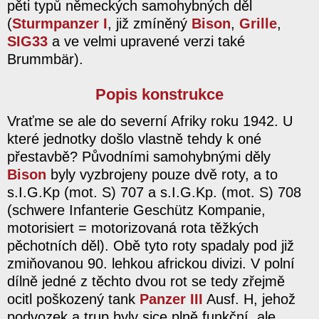
pěti typů německých samohybných děl
(
Sturmpanzer I
, již zmíněný
Bison
,
Grille
,
SIG33
a ve velmi upravené verzi také
Brummbär).
Popis konstrukce
Vraťme se ale do severní Afriky roku 1942. U
které jednotky došlo vlastně tehdy k oné
přestavbě? Původními samohybnými děly
Bison
byly vyzbrojeny pouze dvě roty, a to
s.I.G.Kp (mot. S) 707 a s.I.G.Kp. (mot. S) 708
(schwere Infanterie Geschütz Kompanie,
motorisiert = motorizovaná rota těžkých
pěchotních děl). Obě tyto roty spadaly pod již
zmiňovanou 90. lehkou africkou divizi. V polní
dílně jedné z těchto dvou rot se tedy zřejmě
ocitl poškozený tank
Panzer III
Ausf. H, jehož
podvozek a trup byly sice plně funkční, ale