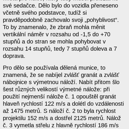
své sedačce. Dělo bylo do vozidla přeneseno
včetně svého podstavce, tudíž si
pravděpodobně zachovalo svoji „pohyblivost“.
To by znamenalo, že zbraň mohla měnit
vertikální náměr v rozsahu od -1,5 do +70
stupňů a do stran se mohla pohybovat v
rozsahu 14 stupňů, tedy 7 stupňů doleva a 7
doprava.
Pro dělo se používala dělená munice, to
znamená, že se nabíjel zvlášť granát a zvlášť
nábojnice s výmetnou náloží. Nabít přitom šlo
šest různých velikostí výmetné nálože: při
použití nejmenší nálože č. 1 opouštěl granát
hlaveň rychlostí 122 m/s a dolétl do vzdálenosti
až 1475 metrů. S náloží č. 2 to byla rychlost
projektilu 152 m/s a dostřel 2125 metrů. Nálož
č. 3 vymetla střelu z hlavně rychlostí 186 m/s