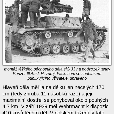
montáž těžkého pěchotního děla sIG 33 na podvozek tanky
Panzer III Ausf. H, zdroj: Flickr.com se souhlasem
publikujícího uživatele, upraveno
Hlaveň děla měřila na délku jen necelých 170
cm (tedy zhruba 11 násobků ráže) a její
maximální dostřel se pohyboval okolo pouhých
4,7 km. V září 1939 měl Wehrmacht k dispozici
410 kusů těchto děl. V polském tažení si tato