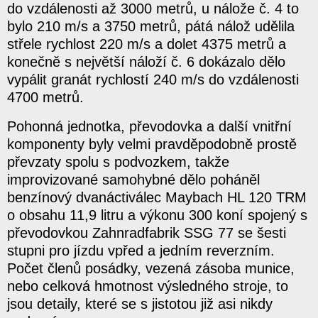
do vzdálenosti až 3000 metrů, u nálože č. 4 to
bylo 210 m/s a 3750 metrů, pátá nálož udělila
střele rychlost 220 m/s a dolet 4375 metrů a
konečně s největší náloží č. 6 dokázalo dělo
vypálit granát rychlostí 240 m/s do vzdálenosti
4700 metrů.
Pohonná jednotka, převodovka a další vnitřní
komponenty byly velmi pravděpodobně prostě
převzaty spolu s podvozkem, takže
improvizované samohybné dělo poháněl
benzínový dvanáctiválec Maybach HL 120 TRM
o obsahu 11,9 litru a výkonu 300 koní spojený s
převodovkou Zahnradfabrik SSG 77 se šesti
stupni pro jízdu vpřed a jedním reverzním.
Počet členů posádky, vezená zásoba munice,
nebo celková hmotnost výsledného stroje, to
jsou detaily, které se s jistotou již asi nikdy