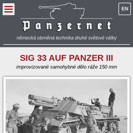
EN
německá obrněná technika druhé světové války
SIG 33 AUF PANZER III
improvizované samohybné dělo ráže 150 mm