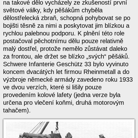
na takové dělo vycházely ze zkušeností první
světové války, kdy pěšákům chyběla
dělostřelecká zbraň, schopná pohybovat se po
bojišti těsně za nimi a poskytovat jim blízkou a
rychlou palebnou podporu. K plnění této role
postačoval pěchotnímu dělu pouze relativně
malý dostřel, protože nemělo zůstávat daleko
za frontou, ale držet se blízko „svých“ pěšáků.
Schwere Infanterie Geschütz 33 bylo vyvinuto
koncem dvacátých let firmou Rheinmetall a do
výzbroje německé armády zavedeno roku 1933
ve dvou verzích, které si lišily pouze
provedením kolové lafety (jedna verze byla
určena pro vlečení koňmi, druhá motorovým
tahačem).