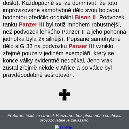
došlo). Každopádně se lze domnívat, že toto
improvizované samohybné dělo svou bojovou
hodnotou předčilo originální
Bison II
. Podvozek
tanku
Panzer III
byl totiž mnohem robustnější,
než podvozek lehkého Panzer II a jeho pohonná
jednotka byla 2x silnější. Popsané samohybné
dělo sIG 33 na podvozku
Panzer III
vzniklo
zřejmě pouze v jediném exempláři, který se
konce války evidentně nedočkal. Jeho vrak
zůstal zřejmě někde v Africe a po válce byl
pravděpodobně sešrotován.
Přebírání textů ze stránek Panzernet bez písemného souhlasu
provozovatele je zakázáno.