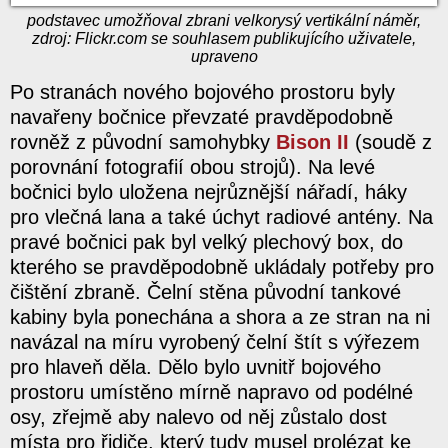
podstavec umožňoval zbrani velkorysý vertikální náměr,
zdroj: Flickr.com se souhlasem publikujícího uživatele,
upraveno
Po stranách nového bojového prostoru byly
navařeny bočnice převzaté pravděpodobně
rovněž z původní samohybky
Bison II
(soudě z
porovnání fotografií obou strojů). Na levé
bočnici bylo uložena nejrůznější nářadí, háky
pro vlečná lana a také úchyt radiové antény. Na
pravé bočnici pak byl velký plechový box, do
kterého se pravděpodobně ukládaly potřeby pro
čištění zbraně. Čelní stěna původní tankové
kabiny byla ponechána a shora a ze stran na ni
navázal na míru vyrobený čelní štít s výřezem
pro hlaveň děla. Dělo bylo uvnitř bojového
prostoru umístěno mírně napravo od podélné
osy, zřejmě aby nalevo od něj zůstalo dost
místa pro řidiče, který tudy musel prolézat ke